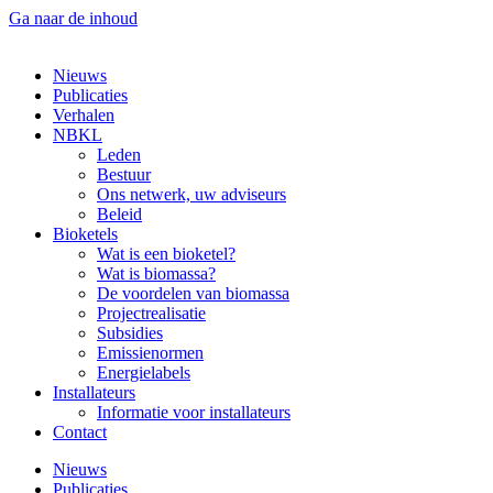
Ga naar de inhoud
Nieuws
Publicaties
Verhalen
NBKL
Leden
Bestuur
Ons netwerk, uw adviseurs
Beleid
Bioketels
Wat is een bioketel?
Wat is biomassa?
De voordelen van biomassa
Projectrealisatie
Subsidies
Emissienormen
Energielabels
Installateurs
Informatie voor installateurs
Contact
Nieuws
Publicaties