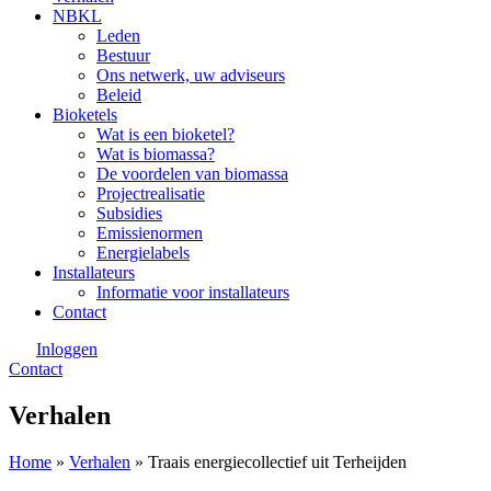
NBKL
Leden
Bestuur
Ons netwerk, uw adviseurs
Beleid
Bioketels
Wat is een bioketel?
Wat is biomassa?
De voordelen van biomassa
Projectrealisatie
Subsidies
Emissienormen
Energielabels
Installateurs
Informatie voor installateurs
Contact
Inloggen
Contact
Verhalen
Home
»
Verhalen
»
Traais energiecollectief uit Terheijden