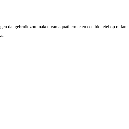
ggen dat gebruik zou maken van aquathermie en een bioketel op olifant
ds.
k
hier
voor de website van het Traais energiecollectief