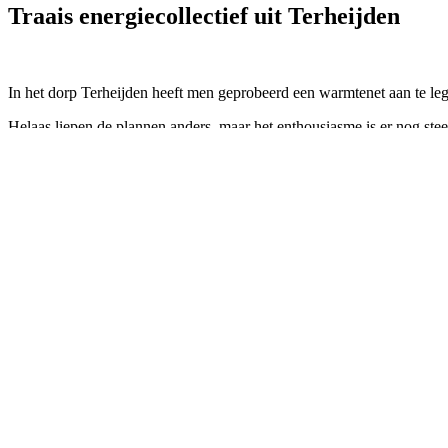
Traais energiecollectief uit Terheijden
In het dorp Terheijden heeft men geprobeerd een warmtenet aan te le
Helaas liepen de plannen anders, maar het enthousiasme is er nog stee
Wilt u meer weten over het energiecollectief dat hier achter staat? Kli
Prev
Vorige
Combinaties – Bioketel op hout en gras
Volgende
Samen veilig doorwerken
Next
Contactgegevens
Telefoon: 0342 – 745334
Email: info@nbkl.nl
KvK Utrecht: 55638252
Publicaties