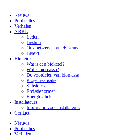
Ga
naar
Nieuws
de
Publicaties
inhoud
Verhalen
NBKL
Leden
Bestuur
Ons netwerk, uw adviseurs
Beleid
Bioketels
Wat is een bioketel?
Wat is biomassa?
De voordelen van biomassa
Projectrealisatie
Subsidies
Emissienormen
Energielabels
Installateurs
Informatie voor installateurs
Contact
Nieuws
Publicaties
Verhalen